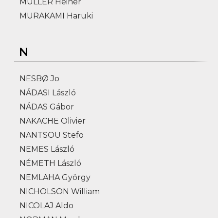
MÜLLER Heiner
MURAKAMI Haruki
N
NESBØ Jo
NÁDASI László
NÁDAS Gábor
NAKACHE Olivier
NANTSOU Stefo
NEMES László
NÉMETH László
NEMLAHA György
NICHOLSON William
NICOLAJ Aldo