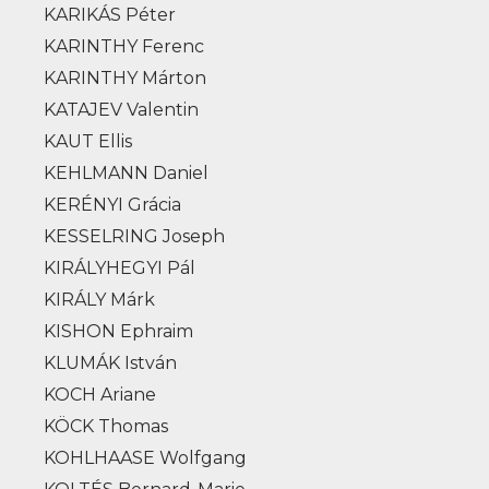
KARIKÁS Péter
KARINTHY Ferenc
KARINTHY Márton
KATAJEV Valentin
KAUT Ellis
KEHLMANN Daniel
KERÉNYI Grácia
KESSELRING Joseph
KIRÁLYHEGYI Pál
KIRÁLY Márk
KISHON Ephraim
KLUMÁK István
KOCH Ariane
KÖCK Thomas
KOHLHAASE Wolfgang