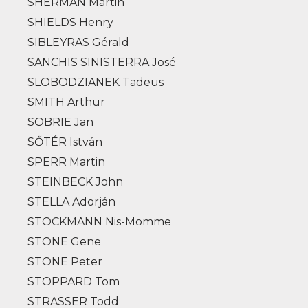
SHERMAN Martin
SHIELDS Henry
SIBLEYRAS Gérald
SANCHIS SINISTERRA José
SLOBODZIANEK Tadeus
SMITH Arthur
SOBRIE Jan
SŐTÉR István
SPERR Martin
STEINBECK John
STELLA Adorján
STOCKMANN Nis-Momme
STONE Gene
STONE Peter
STOPPARD Tom
STRASSER Todd