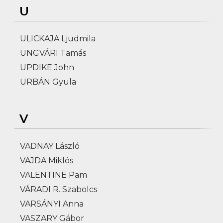
U
ULICKAJA Ljudmila
UNGVÁRI Tamás
UPDIKE John
URBÁN Gyula
V
VADNAY László
VAJDA Miklós
VALENTINE Pam
VÁRADI R. Szabolcs
VARSÁNYI Anna
VASZARY Gábor