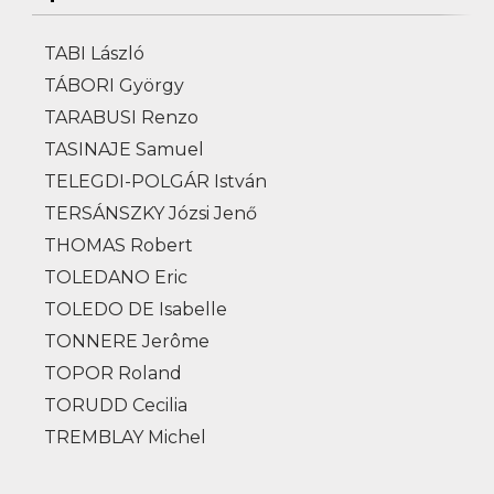
TABI László
TÁBORI György
TARABUSI Renzo
TASINAJE Samuel
TELEGDI-POLGÁR István
TERSÁNSZKY Józsi Jenő
THOMAS Robert
TOLEDANO Eric
TOLEDO DE Isabelle
TONNERE Jerôme
TOPOR Roland
TORUDD Cecilia
TREMBLAY Michel