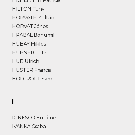
HIGHSMITH Patricia
HILTON Tony
HORVÁTH Zoltán
HORVÁT János
HRABAL Bohumil
HUBAY Miklós
HÜBNER Lutz
HUB Ulrich
HUSTER Francis
HOLCROFT Sam
I
IONESCO Eugène
IVÁNKA Csaba