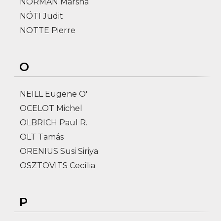
NORMAN Marsha
NÓTI Judit
NOTTE Pierre
O
NEILL Eugene O'
OCELOT Michel
OLBRICH Paul R.
OLT Tamás
ORENIUS Susi Siriya
OSZTOVITS Cecília
P