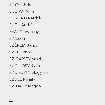
STYNE Jule
SULTAN Arne
SÜSKIND Patrick
SÜTŐ András
SVARC Jevgenyij
SZÁSZ Imre
SZÉKELY János
SZÉP Ernő
SZIGARJEV Vaszilij
SZÖLLŐSY Klára
SZOROKIN Vlagyimir
SZÜLE Mihály
SZ. NAGY Magda
T