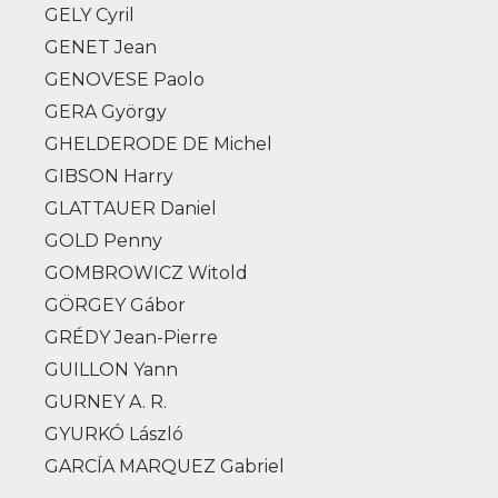
GELY Cyril
GENET Jean
GENOVESE Paolo
GERA György
GHELDERODE DE Michel
GIBSON Harry
GLATTAUER Daniel
GOLD Penny
GOMBROWICZ Witold
GÖRGEY Gábor
GRÉDY Jean-Pierre
GUILLON Yann
GURNEY A. R.
GYURKÓ László
GARCÍA MARQUEZ Gabriel