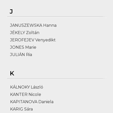
J
JANUSZEWSKA Hanna
JÉKELY Zoltán
JEROFEJEV Venyedikt
JONES Marie
JULIÁN Ria
K
KÁLNOKY László
KANTER Nicole
KAPITANOVA Daniela
KARIG Sára