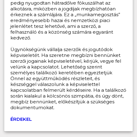
pedig nyugodtan hátradőlve fókuszálhat az
alkotásra, miközben a jogdíjak megbízhatóan
érkeznek a számlájára. Ez a „munkamegosztás”
eredményesebb hazai és nemzetközi piaci
jelenlétet tesz lehetővé, ami a szerző, a
felhasználó és a közönség számára egyaránt
kedvező.
Ügynökségünk vállalja szerzők és jogutódok
képviseletét. Ha szeretne megbízni bennünket
szerzői jogainak képviseletével, kérjük, vegye fel
velünk a kapcsolatot. Lehetőség szerint
személyes találkozó keretében egyeztetjük
Önnel az együttműködés részleteit, és
készséggel válaszolunk a képviselettel
kapcsolatban felmerült kérdéseire. Ha a találkozó
során kialakul a kölcsönös szimpátia, és úgy dönt,
megbíz bennünket, előkészítjük a szükséges
dokumentumokat.
ÉRDEKEL