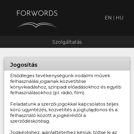
EN
|
HU
Szolgáltatás
Jogosítás
Elsődleges tevékenységünk irodalmi művek
felhasználási jogainak közvetítése
könyvkiadáshoz, színpadi előadásokhoz és egyéb
felhasználásokhoz (pl. rádió, film).
Feladatunk a szerzői jogokkal kapcsolatos teljes
körű ügyintézés, közvetítés a jogtulajdonos és a
felhasználó között a jogkéréstől a
szerződéskötésig.
Jogkéréshez, ajánlattételhez kérjük, töltse ki az