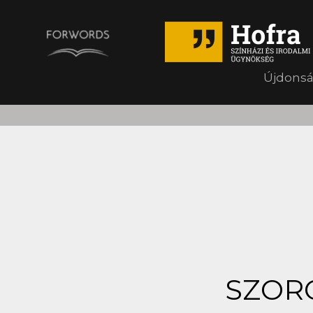
Újdons
SZORO