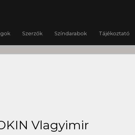
ágok
Szerzők
Színdarabok
Tájékoztató
KIN Vlagyimir