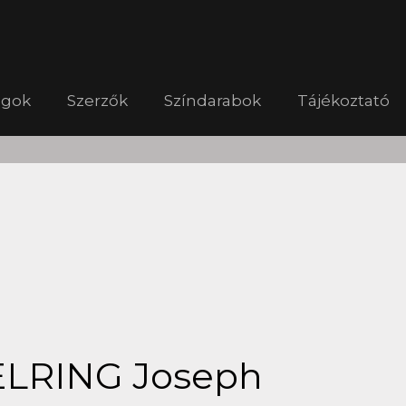
ágok
Szerzők
Színdarabok
Tájékoztató
LRING Joseph