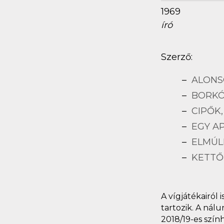
1969
író
Szerző:
ALONS
BORK
CIPŐK,
EGY A
ELMÚL
KETTŐ 
A vígjátékairól
tartozik. A nál
2018/19-es szín