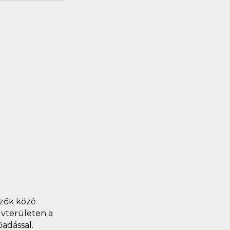
rzők közé
lvterületen a
adással.