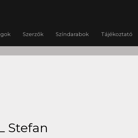
ágok
Szerzők
Színdarabok
Tájékoztató
 Stefan