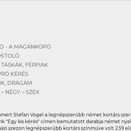
O - A MAGÁNKOPÓ
ÓSTOLÓ
 TÁSKÁK, FÉRFIAK
PRÓ KÉRÉS
IK, DRÁGÁM
– NÉGY – SZEX
 ismert Stefan Vögel a legnépszerűbb német kortárs sze
unk "Egy kis kérés" címen bemutatott darabja német nye
házi szezon legnépszerűbb kortárs színműve volt 239 elő