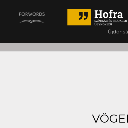
Újdons
VÖGEL