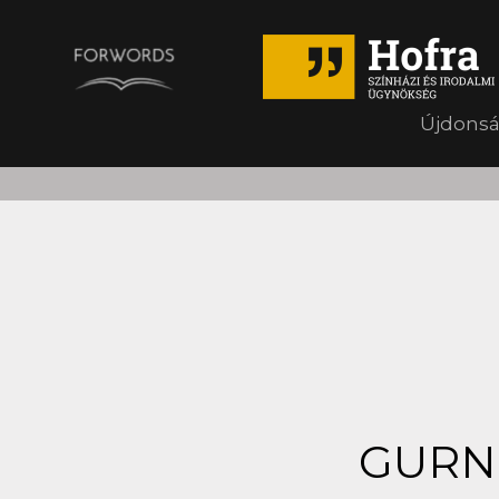
Újdons
GURNE