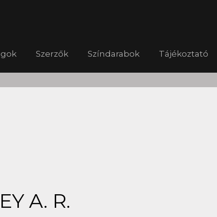
ágok
Szerzők
Színdarabok
Tájékoztató
Y A. R.