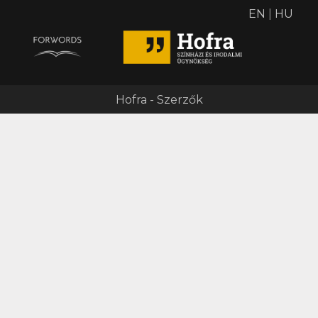
EN
|
HU
Hofra - Szerzők