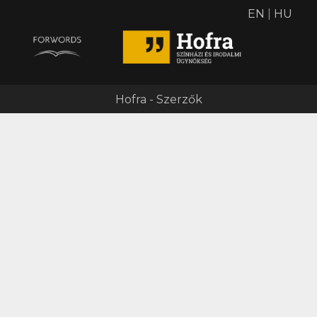
EN
|
HU
Hofra - Szerzők