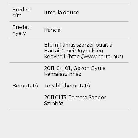
Eredeti
Irma, la douce
cím
Eredeti
francia
nyelv
Blum Tamás szerzői jogait a
Hartai Zenei Ügynökség
képviseli. (http://www.hartai.hu/)
2011. 04. 01., Gózon Gyula
Kamaraszínház
Bemutató
További bemutató
2011.01.13. Tomcsa Sándor
Színház