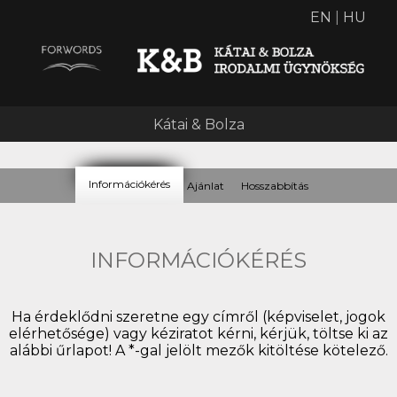
EN
|
HU
Kátai & Bolza
Infor­má­ció­kérés
Ajánlat
Hosszab­bítás
INFOR­MÁ­CIÓ­KÉRÉS
Ha érdeklődni szeretne egy címről (képviselet, jogok
elérhetősége) vagy kéziratot kérni, kérjük, töltse ki az
alábbi űrlapot! A *-gal jelölt mezők kitöltése kötelező.