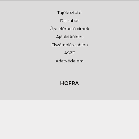
Tájékoztató
Díjszabás
Újra elérhető címek
Ajánlatküldés
Elszámolás sablon
ÁSZF
Adatvédelem
HOFRA
Tájékoztató
Díjszabás
Újdonságok
Jogkérés
Elszámolás sablon