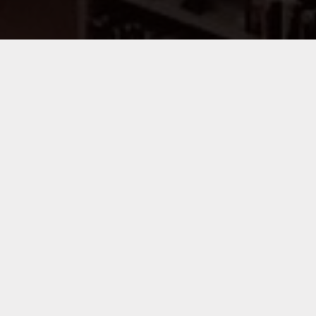
info@forwords.hu
ÜDVÖZÖLJÜK OLDALUNKON!
A ForWords Literary Management tagjai a Kátai &
Bolza Irodalmi Ügynökség, a Hofra Színházi és
Irodalmi Ügynökség és a Balla-Sztojkov Irodalmi
Ügynökség. Az ügynökségek aloldalain megtalálja
a képviselt szerzők és jogtulajdonosok listáját, a
jogkéréshez és ajánlatküldéshez szükséges
űrlapokat, valamint a jogosítással kapcsolatos
hasznos információkat. Ha tájékoztatóinkban nem
találta meg a keresett információt, vagy
összetettebb kérdése van, vegye fel velünk a
kapcsolatot információkérő űrlapunkon keresztül