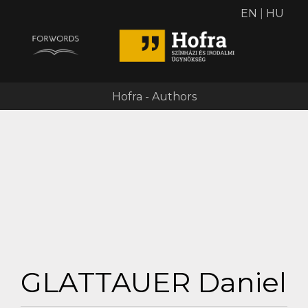
EN
|
HU
Hofra - Authors
GLATTAUER Daniel