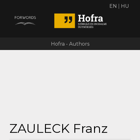
EN
|
HU
Hofra - Authors
ZAULECK Franz