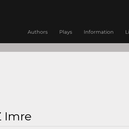
Authors
Plays
Information
L
 Imre