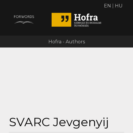
EN
|
HU
Hofra - Authors
SVARC Jevgenyij