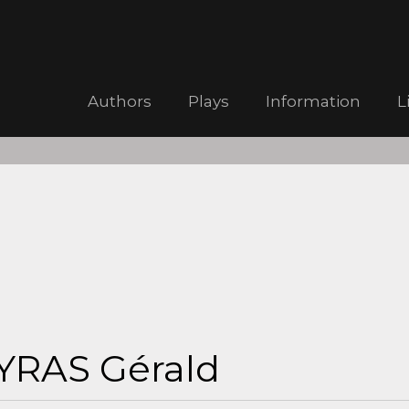
Authors
Plays
Information
L
YRAS Gérald