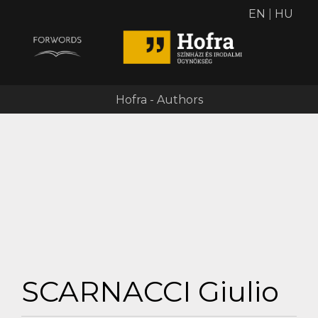
EN
|
HU
Hofra - Authors
SCARNACCI Giulio