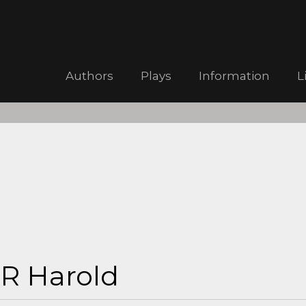
Authors
Plays
Information
L
R Harold