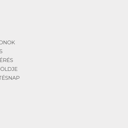
NDNOK
S
ÉRÉS
FÖLDJE
TÉSNAP