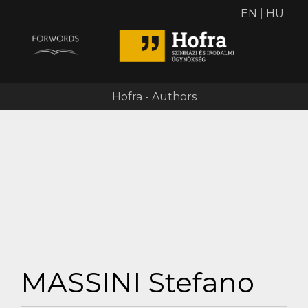
EN
|
HU
Hofra - Authors
MASSINI Stefano