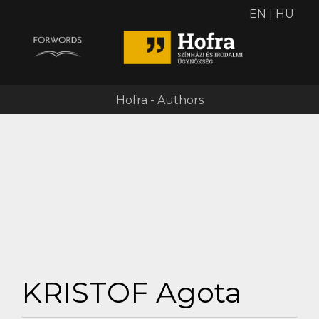
EN
|
HU
Hofra - Authors
KRISTOF Agota