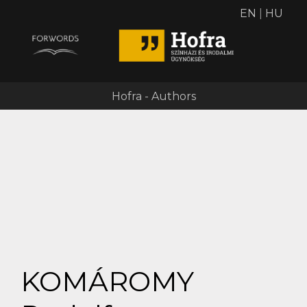
EN
|
HU
Hofra - Authors
KOMÁROMY