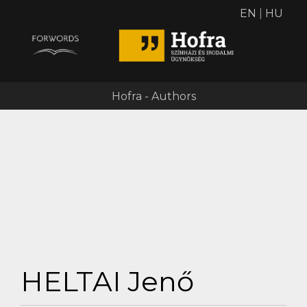
EN
|
HU
Hofra - Authors
HELTAI Jenő