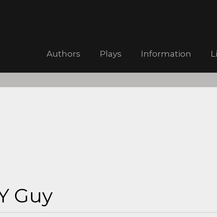
Authors
Plays
Information
L
Y Guy