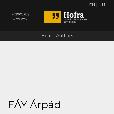
EN
|
HU
Hofra - Authors
FÁY Árpád