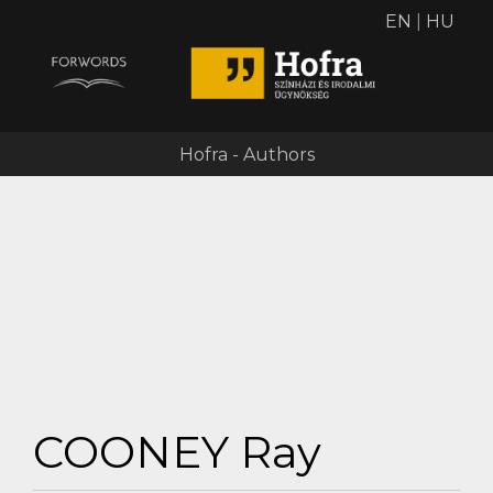
EN
|
HU
Hofra - Authors
COONEY Ray