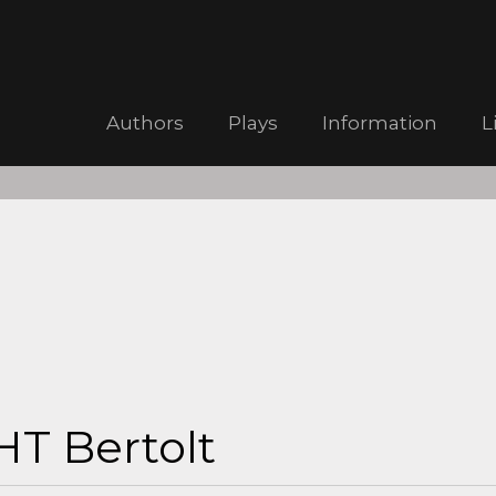
Authors
Plays
Information
L
T Bertolt