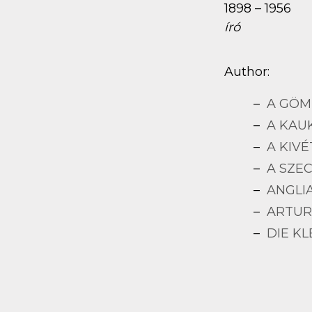
1898 – 1956
író
Author:
A GÖMBF
A KAU
A KIVÉ
A SZE
ANGLI
ARTUR
DIE K