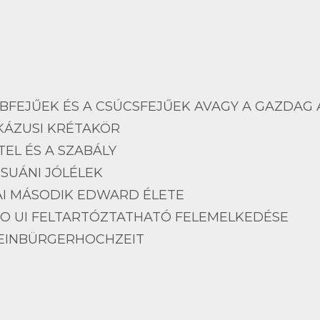
EJŰEK ÉS A CSÚCSFEJŰEK AVAGY A GAZDAG A GAZDAGGAL TÁ
KÁZUSI KRÉTAKÖR
TEL ÉS A SZABÁLY
CSUÁNI JÓLÉLEK
AI MÁSODIK EDWARD ÉLETE
O UI FELTARTÓZTATHATÓ FELEMELKEDÉSE
LEINBÜRGERHOCHZEIT