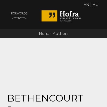
EN
|
HU
Hofra - Authors
BETHENCOURT