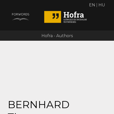
EN
|
HU
Hofra - Authors
BERNHARD