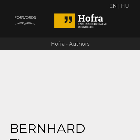
EN
|
HU
Hofra - Authors
BERNHARD